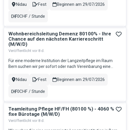
mit schweren mehrfachen Beeinträchtigungen. Ihr
Nidau
Fest
Beginnen am 29/07/2026
Stadt
Contract
Aufgabenbereich: Betreuung und Pflege der Bewohner:innen
sowie Gewährleistung der G...
0CHF / Stunde
Gehalt
Wohnbereichsleitung Demenz 80100% - Ihre
Chance auf den nächsten Karriereschritt
(M/W/D)
Veröffentlicht vor 8 d.
Für eine moderne Institution der Langzeitpflege im Raum
Bern suchen wir per sofort oder nach Vereinbarung eine
engagierte und fachlich versierte Persönlichkeit als
Wohnbereichsleitung Demenz (80100 %). Ihre Aufgaben
Nidau
Fest
Beginnen am 29/07/2026
Stadt
Contract
Fachliche und personelle Führung des Wohnbereichs
Sicherstellung einer qualitati...
0CHF / Stunde
Gehalt
Teamleitung Pflege HF/FH (80100 %) - 4060 %
fixe Bürotage (M/W/D)
Veröffentlicht vor 8 d.