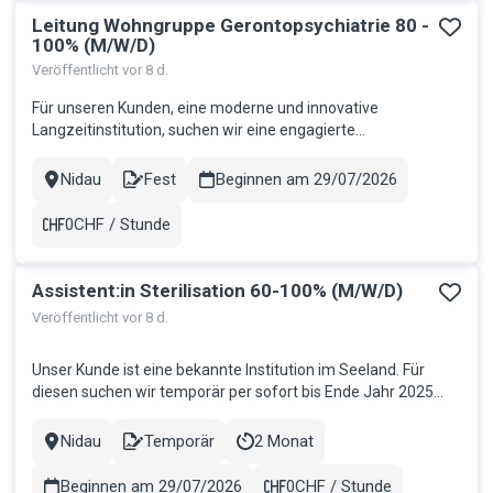
Leitung Wohngruppe Gerontopsychiatrie 80 -
100% (M/W/D)
Veröffentlicht vor 8 d.
Für unseren Kunden, eine moderne und innovative
Langzeitinstitution, suchen wir eine engagierte
Führungspersönlichkeit als Leitung Wohngruppe
Gerontopsychiatrie 80-100%. In dieser verantwortungsvollen
Nidau
Fest
Beginnen am 29/07/2026
Stadt
Contract
Funktion übernehmen Sie die Führung einer Wohngruppe und
gestalten die Zukunft eines zukunftsweis...
0CHF / Stunde
Gehalt
Assistent:in Sterilisation 60-100% (M/W/D)
Veröffentlicht vor 8 d.
Unser Kunde ist eine bekannte Institution im Seeland. Für
diesen suchen wir temporär per sofort bis Ende Jahr 2025
eine:n Assistent:in Sterilisation 60-100%. Möglichkeit auf
Festanstellung besteht! Ihre Aufgaben: Fachgerechte
Nidau
Temporär
2 Monat
Stadt
Contract
Dauer
Reinigung, Desinfektion, Pflege, Verpackung und Sterilisation
von Me...
Beginnen am 29/07/2026
0CHF / Stunde