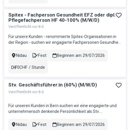
Gehalt
Spitex - Fachperson Gesundheit EFZ oder dipl.
Pflegefachperson HF 40-100% (M/W/D)
Veröffentlicht vor 8 d.
Für unsere Kunden - renommierte Spitex-Organisationen in
der Region - suchen wir engagierte Fachpersonen Gesundheit
EFZ sowie diplomierte Pflegefachpersonen HF. Möchten Sie
Menschen in ihrem Zuhause professionell begleiten und
Nidau
Fest
Beginnen am 29/07/2026
Stadt
Contract
dabei selbstständig arbeiten? Ihr Aufgabenbereich:
Ganzheitliche Pfle...
0CHF / Stunde
Gehalt
Stv. Geschäftsführer:in (60%) (M/W/D)
Veröffentlicht vor 8 d.
Für unseren Kunden in Bern suchen wir eine engagierte und
unternehmerisch denkende Persönlichkeit als Stv.
Geschäftsführer (60%). Möchten Sie die Zukunft des
Schweizer Gesundheitswesens aktiv mitgestalten? Dann
Nidau
Fest
Beginnen am 29/07/2026
Stadt
Contract
freuen wir uns darauf, Sie kennenzulernen. Ihr