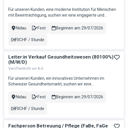
Für unseren Kunden, eine moderne Institution für Menschen
mit Beeinträchtigung, suchen wir eine engagierte und
verantwortungsbewusste Führungspersönlichkeit als
Teamleitung Wohngruppe. In dieser vielseitigen Funktion
Nidau
Fest
Beginnen am 29/07/2026
Stadt
Contract
übernehmen Sie die Führung einer etablierten Wohngruppe
und gestalten gemeinsam m...
0CHF / Stunde
Gehalt
Leiter:in Verkauf Gesundheitswesen (80100%)
(M/W/D)
Veröffentlicht vor 8 d.
Für unseren Kunden, ein innovatives Unternehmen im
Schweizer Gesundheitsmarkt, suchen wir eine
unternehmerisch denkende Führungspersönlichkeit mit
Leidenschaft für Verkauf und Menschen. Ihre Aufgaben:
Nidau
Fest
Beginnen am 29/07/2026
Stadt
Contract
Strategische und operative Führung des Verkaufs Erreichen
der Umsatz- und Ertragsziele Führung...
0CHF / Stunde
Gehalt
Fachperson Betreuung / Pflege (FaBe, FaGe