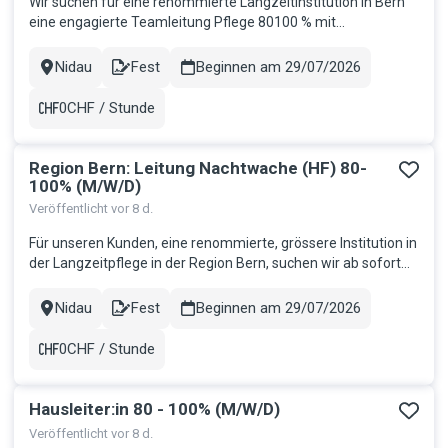
Wir suchen für eine renommierte Langzeitinstitution in Bern
eine engagierte Teamleitung Pflege 80100 % mit
Führungsstärke und Herz. Ihre Aufgaben: Führung eines
Teams von ca. 25 Mitarbeitenden Sicherstellung einer hohen
Nidau
Fest
Beginnen am 29/07/2026
Stadt
Contract
Pflegequalität und eines reibungslosen Betriebs Organisation
der Arbeitsabl...
0CHF / Stunde
Gehalt
Region Bern: Leitung Nachtwache (HF) 80-
100% (M/W/D)
Veröffentlicht vor 8 d.
Für unseren Kunden, eine renommierte, grössere Institution in
der Langzeitpflege in der Region Bern, suchen wir ab sofort
eine selbständige und initiative Persönlichkeit als
Leitungsperson Nachtwache 80-100%. Ihr Aufgabengebiet:
Nidau
Fest
Beginnen am 29/07/2026
Stadt
Contract
Sie übernehmen die fachliche und personelle Führung eines
Nachtwache...
0CHF / Stunde
Gehalt
Hausleiter:in 80 - 100% (M/W/D)
Veröffentlicht vor 8 d.