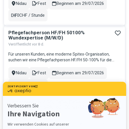
mit schweren mehrfachen Beeinträchtigungen. Ihr
Nidau
Fest
Beginnen am 29/07/2026
Stadt
Contract
Aufgabenbereich: Betreuung und Pflege der Bewohner:innen
sowie Gewährleistung der G...
0CHF / Stunde
Gehalt
Pflegefachperson HF/FH 50100%
Wundexpertise (M/W/D)
Veröffentlicht vor 8 d.
Für unseren Kunden, eine moderne Spitex-Organisation,
suchen wir eine Pflegefachperson HF/FH 50-100% für die
Fachgruppe Wundexpertise. Eine spannende Möglichkeit, Ihr
Fachwissen gezielt einzusetzen und weiter auszubauen. Ihr
Nidau
Fest
Beginnen am 29/07/2026
Stadt
Contract
Aufgabenbereich: Fachgerechte Versorgung und Betreuung
von Klient:innen...
0CHF / Stunde
Gehalt
Kinderbereich: AGS, FaBe, FaGe oder
Pflegehelfer:in SRK (60100 %) (M/W/D)
Veröffentlicht vor 8 d.
Für eine Institution in Solothurn suchen wir eine engagierte