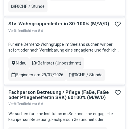
Fachbereiche Ca...
0CHF / Stunde
Gehalt
Stv. Wohngruppenleiter:in 80-100% (M/W/D)
Veröffentlicht vor 8 d.
Für eine Demenz-Wohngruppe im Seeland suchen wir per
sofort oder nach Vereinbarung eine engagierte und fachlich
versierte Persönlichkeit als Stv. Wohngruppenleitung Demenz
80-100%. Ihre Aufgaben Mitverantwortung für die fachliche
Nidau
Befristet (Unbestimmt)
Stadt
Contract
und personelle Führung der Wohngruppe in Zusammenarbeit
mit der Lei...
Beginnen am 29/07/2026
0CHF / Stunde
Gehalt
Fachperson Betreuung / Pflege (FaBe, FaGe
oder Pflegehelfer:in SRK) 60100% (M/W/D)
Veröffentlicht vor 8 d.
Wir suchen für eine Institution im Seeland eine engagierte
Fachperson Betreuung, Fachperson Gesundheit oder
Pflegehelfer:in SRK 60100% für die Betreuung von Menschen