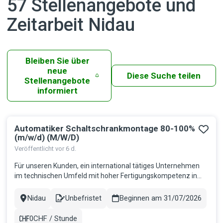
57 Stellenangebote und
Zeitarbeit Nidau
Bleiben Sie über
neue
Diese Suche teilen
Stellenangebote
informiert
Automatiker Schaltschrankmontage 80-100%
Ergebnisse
(m/w/d) (M/W/D)
Veröffentlicht vor 6 d.
Für unseren Kunden, ein international tätiges Unternehmen
im technischen Umfeld mit hoher Fertigungskompetenz in
der Region Thun, suchen wir per sofort oder nach
Vereinbarung eine engagierte und qualitätsbewusste
Nidau
Unbefristet
Beginnen am 31/07/2026
Stadt
Contract
Persönlichkeit als Automatiker Schaltschrankmontage 80-
100% (m/w/d). Ihre Aufgaben M...
0CHF / Stunde