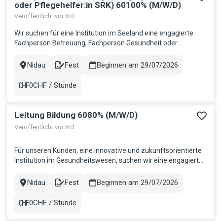
oder Pflegehelfer:in SRK) 60100% (M/W/D)
Veröffentlicht vor 8 d.
Wir suchen für eine Institution im Seeland eine engagierte
Fachperson Betreuung, Fachperson Gesundheit oder
Pflegehelfer:in SRK 60100% für die Betreuung von Menschen
mit schweren mehrfachen Beeinträchtigungen. Ihr
Nidau
Fest
Beginnen am 29/07/2026
Stadt
Contract
Aufgabenbereich: Betreuung und Pflege der Bewohner:innen
sowie Gewährleistung der G...
0CHF / Stunde
Gehalt
Leitung Bildung 6080% (M/W/D)
Veröffentlicht vor 8 d.
Für unseren Kunden, eine innovative und zukunftsorientierte
Institution im Gesundheitswesen, suchen wir eine engagierte
Persönlichkeit als Leitung Bildung. In dieser vielseitigen
Kaderfunktion übernehmen Sie die Verantwortung für die
Nidau
Fest
Beginnen am 29/07/2026
Stadt
Contract
Koordination und Weiterentwicklung der Berufsbildung. Sie
fördern...
0CHF / Stunde
Gehalt