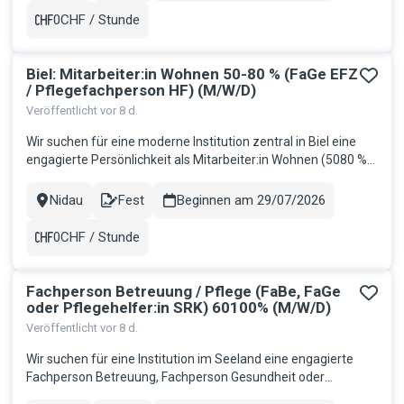
Aufgabenbereich: Unterstützung und Stell...
0CHF / Stunde
Gehalt
Biel: Mitarbeiter:in Wohnen 50-80 % (FaGe EFZ
/ Pflegefachperson HF) (M/W/D)
Veröffentlicht vor 8 d.
Wir suchen für eine moderne Institution zentral in Biel eine
engagierte Persönlichkeit als Mitarbeiter:in Wohnen (5080 %),
welche Menschen mit Beeinträchtigungen im Wohnalltag
begleitet und ihre Selbstbestimmung sowie Lebensqualität
Nidau
Fest
Beginnen am 29/07/2026
Stadt
Contract
aktiv fördert. Ihr Aufgabenbereich: Begleitung und
Unterstützung...
0CHF / Stunde
Gehalt
Fachperson Betreuung / Pflege (FaBe, FaGe
oder Pflegehelfer:in SRK) 60100% (M/W/D)
Veröffentlicht vor 8 d.
Wir suchen für eine Institution im Seeland eine engagierte
Fachperson Betreuung, Fachperson Gesundheit oder
Pflegehelfer:in SRK 60100% für die Betreuung von Menschen