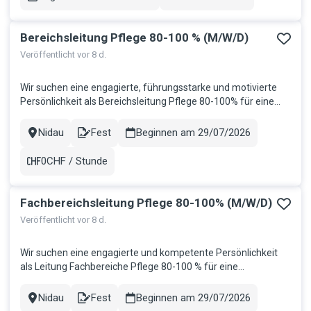
Gehalt
Bereichsleitung Pflege 80-100 % (M/W/D)
Veröffentlicht vor 8 d.
Wir suchen eine engagierte, führungsstarke und motivierte
Persönlichkeit als Bereichsleitung Pflege 80-100% für eine
renommierte Gesundheitsorganisation im Seeland. Ihre
Aufgaben: Gesamtverantwortung für die operative Führung
Nidau
Fest
Beginnen am 29/07/2026
Stadt
Contract
des Pflegebereichs Sicherstellung der Qualität,
Wirtschaftlichkeit u...
0CHF / Stunde
Gehalt
Fachbereichsleitung Pflege 80-100% (M/W/D)
Veröffentlicht vor 8 d.
Wir suchen eine engagierte und kompetente Persönlichkeit
als Leitung Fachbereiche Pflege 80-100 % für eine
Spitexorganisation im Grossraum Bern, die Verantwortung
übernimmt und die Pflege aktiv mitgestaltet. Ihre Aufgaben
Nidau
Fest
Beginnen am 29/07/2026
Stadt
Contract
Operative Verantwortung für die querschnittsübergreifenden