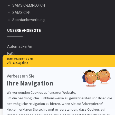
SAMSIC-EMPLOI.CH
SAMSIC.FR
Spontanbewerbung
UNSERE ANGEBOTE
Automatiker/in
FaGe
Elektroinstallateur
HR-Assistent/in
Metallbauer
Zimmermann
Alle Jobangebote
Direkt