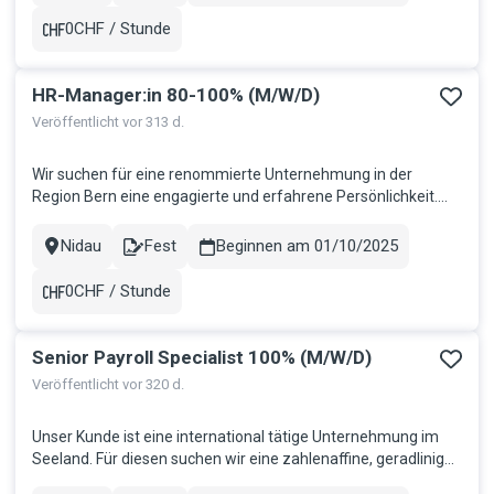
Abwicklung aller sozialversicherungstechnischen Aufgaben
Beratung un...
0CHF / Stunde
Gehalt
HR-Manager:in 80-100% (M/W/D)
Veröffentlicht vor 313 d.
Wir suchen für eine renommierte Unternehmung in der
Region Bern eine engagierte und erfahrene Persönlichkeit.
Ihre Aufgaben: Verantwortung für die gesamte
Personaladministration von Ein- bis Austritt Beratung und
Nidau
Fest
Beginnen am 01/10/2025
Stadt
Contract
Betreuung von Mitarbeitenden sowie Linienvorgesetzten in
allen HR-relevanten Themen Re...
0CHF / Stunde
Gehalt
Senior Payroll Specialist 100% (M/W/D)
Veröffentlicht vor 320 d.
Unser Kunde ist eine international tätige Unternehmung im
Seeland. Für diesen suchen wir eine zahlenaffine, geradlinige
und aufgestellte Fachperson. Ihre Aufgaben: Sie