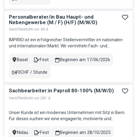
Gehalt
Personalberater/in Bau Haupt- und
Nebengewerbe (M / F) (H/F) (M/W/D)
Veröffentlicht vor 49 d.
IMPIRIO ist ein erfolgreicher Stellenvermittler im nationalen
und internationalen Markt. Wir vermitteln Fach- und
Führungskräfte in allen Branchen und Berufen. Wir legen Wert
auf persönliche Beratung und verfügen über ein breites
Basel
Fest
Beginnen am 17/06/2026
Stadt
Contract
Angebot in der ganzen Schweiz in punkto Fest- und
Temporärstellen....
0CHF / Stunde
Gehalt
Sachbearbeiter:in Payroll 80-100% (M/W/D)
Veröffentlicht vor 281 d.
Unser Kunde ist ein modernes Unternehmen mit Sitz in Bern.
Für dieses suchen wir eine engagierte, motivierte und
selbstständige Persönlichkeit mit Drive! Deine Aufgaben:
Mitarbeit in der Lohnverarbeitung Zuständig für die korrekte
Nidau
Fest
Beginnen am 28/10/2025
Stadt
Contract