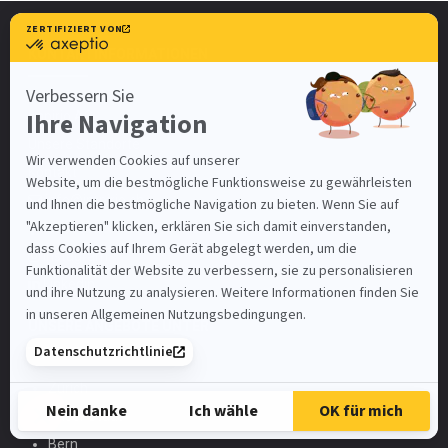
KONTAKTINFORMATIONEN
Impirio AG
Unsere Standorte
Kontakt
info@impirio.ch
Facebook
Instagram
Linkedin
UNSERE ANGEBOTE UNTER
Zürich
Basel-Stadt
Bern