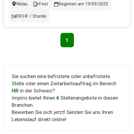
verantworten das gesamte Lohnwesen einer Unternehmung
Nidau
Fest
Beginnen am 19/09/2025
Stadt
Contract
Sie arbeiten aktiv im operativen Tagesgeschäft mit und
erledigten sämtliche l...
0CHF / Stunde
Gehalt
1
Seitennavigation
Sie suchen eine befristete oder unbefristete
Stelle oder einen Zeitarbeitsauftrag im Bereich
HR
in der Schweiz?
Impirio bietet Ihnen
6
Stellenangebote in diesen
Branchen.
Bewerben Sie sich jetzt! Senden Sie uns Ihren
Lebenslauf direkt online!