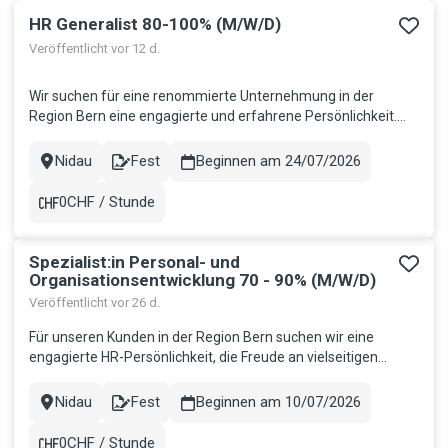
HR Generalist 80-100% (M/W/D)
Ergebnisse
Veröffentlicht vor 12 d.
Wir suchen für eine renommierte Unternehmung in der
Region Bern eine engagierte und erfahrene Persönlichkeit.
Deine Aufgaben Selbständige administrative Abwicklung aller
Personalprozesse wie Ein- und Austritte, Mutationen,
Nidau
Fest
Beginnen am 24/07/2026
Stadt
Contract
Freistellungen und Pensionierungen Betreuung der
Mitarbeitenden und unters...
0CHF / Stunde
Gehalt
Spezialist:in Personal- und
Organisationsentwicklung 70 - 90% (M/W/D)
Veröffentlicht vor 26 d.
Für unseren Kunden in der Region Bern suchen wir eine
engagierte HR-Persönlichkeit, die Freude an vielseitigen
administrativen Aufgaben hat, und Erfahrung in der Personal-
und Organisationsentwicklung hat....
Nidau
Fest
Beginnen am 10/07/2026
Stadt
Contract
0CHF / Stunde