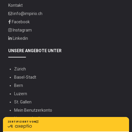
Stelle?
Kontakt
info@impirio.ch
Facebook
Instagram
Linkedin
UNSERE ANGEBOTE UNTER
Zürich
Basel-Stadt
Bern
Luzern
St. Gallen
Mein Benutzerkonto
Nutzungsbedingungen
SAMSIC-EMPLOI.CH