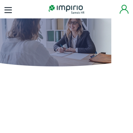
Finden Sie noch heute
Ihren neuen Job
Tausende von Arbeitsplätzen warten auf Sie