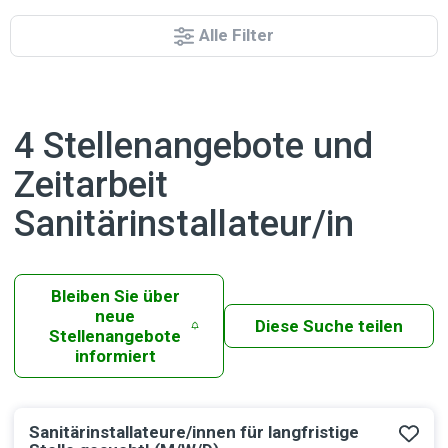
Alle Filter
4 Stellenangebote und
Zeitarbeit
Sanitärinstallateur/in
Bleiben Sie über
neue
Diese Suche teilen
Stellenangebote
informiert
Sanitärinstallateure/innen für langfristige
Ergebnisse