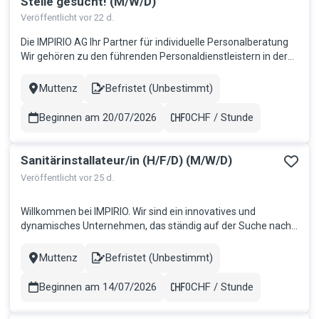
Stelle gesucht! (M/W/D)
Veröffentlicht vor 22 d.
Die IMPIRIO AG Ihr Partner für individuelle Personalberatung
Wir gehören zu den führenden Personaldienstleistern in der
Schweiz und sind seit 16 Jahren erfolgreich am Markt. Bei
uns steht fest: Mitarbeitende sind der Schlüssel zum Erfolg.
Muttenz
Befristet (Unbestimmt)
Stadt
Contract
Deshalb bieten wir eine Arbeitsumgebung, in der Sie Ihre Fäh...
Beginnen am 20/07/2026
0CHF / Stunde
Gehalt
Sanitärinstallateur/in (H/F/D) (M/W/D)
Veröffentlicht vor 25 d.
Willkommen bei IMPIRIO. Wir sind ein innovatives und
dynamisches Unternehmen, das ständig auf der Suche nach
talentierten und motivierten Mitarbeitern ist, die jeweils die
Teams unserer Kunden verstärken möchten. Wir glauben
Muttenz
Befristet (Unbestimmt)
Stadt
Contract
daran, dass Mitarbeiter der Schlüssel zum Erfolg sind, und wir
bieten ihnen...
Beginnen am 14/07/2026
0CHF / Stunde
Gehalt