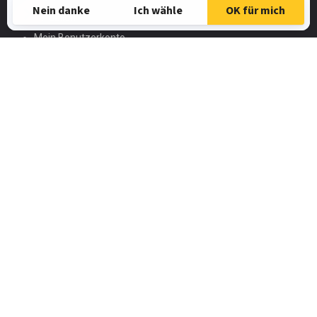
St. Gallen
Mein Benutzerkonto
Nutzungsbedingungen
SAMSIC-EMPLOI.CH
SAMSIC.FR
Spontanbewerbung
UNSERE ANGEBOTE
Automatiker/in
FaGe
Elektroinstallateur
HR-Assistent/in
Metallbauer
Zimmermann
Alle Jobangebote