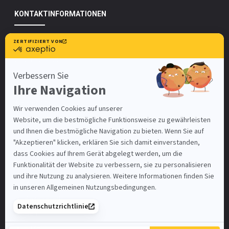
KONTAKTINFORMATIONEN
Impirio AG
Unsere Standorte
Kontakt
info@impirio.ch
Facebook
Instagram
Linkedin
UNSERE ANGEBOTE UNTER
Zürich
Basel-Stadt
Bern
Luzern