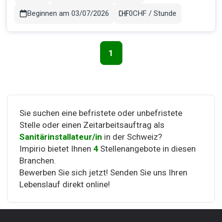
daran, dass Mitarbeiter der Schlüssel zum Erfolg sind, und wir
bieten ihnen...
Beginnen am 03/07/2026
0CHF / Stunde
Gehalt
1
Seitennavigation
Sie suchen eine befristete oder unbefristete
Stelle oder einen Zeitarbeitsauftrag als
Sanitärinstallateur/in
in der Schweiz?
Impirio bietet Ihnen
4
Stellenangebote in diesen
Branchen.
Bewerben Sie sich jetzt! Senden Sie uns Ihren
Lebenslauf direkt online!