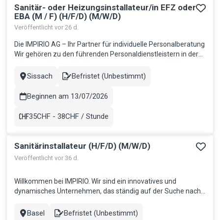
Sanitär- oder Heizungsinstallateur/in EFZ oder
EBA (M / F) (H/F/D) (M/W/D)
Veröffentlicht vor 26 d.
Die IMPIRIO AG – Ihr Partner für individuelle Personalberatung
Wir gehören zu den führenden Personaldienstleistern in der
Schweiz und sind seit 16 Jahren erfolgreich am Markt. Bei
uns steht fest: Mitarbeiter sind der Schlüssel zum Erfolg.
Sissach
Befristet (Unbestimmt)
Stadt
Contract
Deshalb bieten wir eine Arbeitsumgebung, in der Sie Ihre
Fähi...
Beginnen am 13/07/2026
35CHF - 38CHF / Stunde
Gehalt
Sanitärinstallateur (H/F/D) (M/W/D)
Veröffentlicht vor 36 d.
Willkommen bei IMPIRIO. Wir sind ein innovatives und
dynamisches Unternehmen, das ständig auf der Suche nach
talentierten und motivierten Mitarbeitern ist, die jeweils die
Teams unserer Kunden verstärken möchten. Wir glauben
Basel
Befristet (Unbestimmt)
Stadt
Contract