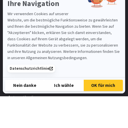
Basel-Stadt
Bern
Luzern
St. Gallen
Mein Benutzerkonto
Nutzungsbedingungen
SAMSIC-EMPLOI.CH
SAMSIC.FR
Spontanbewerbung
UNSERE ANGEBOTE
Automatiker/in
FaGe
Elektroinstallateur
HR-Assistent/in