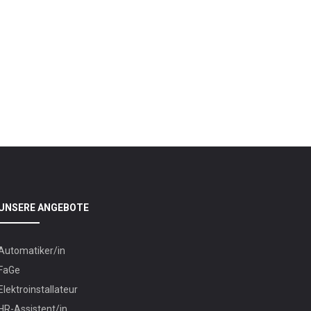
UNSERE ANGEBOTE
Automatiker/in
FaGe
Elektroinstallateur
HR-Assistent/in