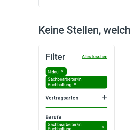
Keine Stellen, welc
E
Filter
Nidau
Sachbearbeiter/in
Buchhaltung
Vertragsarten
Select
Befristet (Unbestimmt)
an
Fest
option:
Lehrling
Berufe
Sachbearbeiter/in
Temporär
Buchhaltung