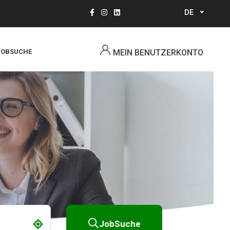
DE
Select
your
language
JOBSUCHE
MEIN BENUTZERKONTO
JobSuche