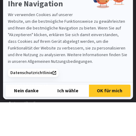
Basel-Stadt
Bern
Luzern
St. Gallen
Mein Benutzerkonto
Nutzungsbedingungen
SAMSIC-EMPLOI.CH
SAMSIC.FR
Spontanbewerbung
UNSERE ANGEBOTE
Automatiker/in
FaGe
Elektroinstallateur
HR-Assistent/in