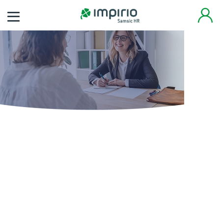
Finden Sie noch heute
Ihren neuen Job
Tausende von Arbeitsplätzen warten auf Sie