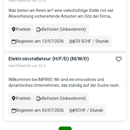
Veröffentlicht vor 23 d.
Was bieten wir Ihnen an? eine vielschichtige Stelle mit viel
Abwechslung vorbereitende Arbeiten am Sitz der Firma,
Montage in der Region Basel oder CH-weit (gelegentlich mit
Übernachtung) ein Umfeld, das Sie fördert und Sie als
Pratteln
Befristet (Unbestimmt)
Stadt
Contract
Mensch in der Arbeitswelt fachlich und persönlich
voranbringen möchte...
Beginnen am 13/07/2026
33.5CHF / Stunde
Gehalt
Elektroinstallateur (H/F/D) (M/W/D)
Veröffentlicht vor 33 d.
Willkommen bei IMPIRIO. Wir sind ein innovatives und
dynamisches Unternehmen, das ständig auf der Suche nach
talentierten und motivierten Mitarbeitern ist, die jeweils die
Teams unserer Kunden verstärken möchten. Wir glauben
Pratteln
Befristet (Unbestimmt)
Stadt
Contract
daran, dass Mitarbeiter der Schlüssel zum Erfolg sind, und wir
bieten ihnen...
Beginnen am 03/07/2026
0CHF / Stunde
Gehalt