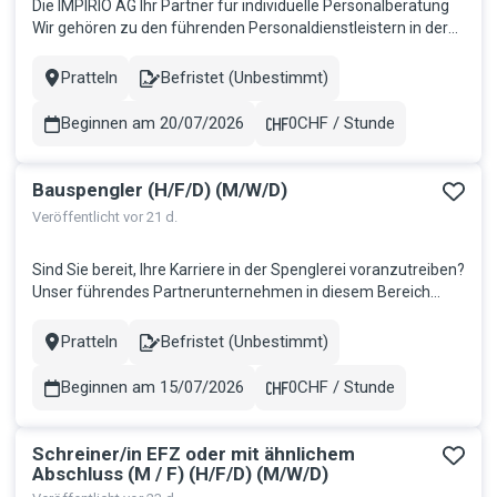
Die IMPIRIO AG Ihr Partner für individuelle Personalberatung
Wir gehören zu den führenden Personaldienstleistern in der
Schweiz und sind seit 16 Jahren erfolgreich am Markt. Bei
uns steht fest: Mitarbeitende sind der Schlüssel zum Erfolg.
Pratteln
Befristet (Unbestimmt)
Stadt
Contract
Deshalb bieten wir eine Arbeitsumgebung, in der Sie Ihre Fäh...
Beginnen am 20/07/2026
0CHF / Stunde
Gehalt
Bauspengler (H/F/D) (M/W/D)
Veröffentlicht vor 21 d.
Sind Sie bereit, Ihre Karriere in der Spenglerei voranzutreiben?
Unser führendes Partnerunternehmen in diesem Bereich
sucht derzeit nach einer talentierten Spengler/in, der/die
bereit ist, sein/ihr Können in einem dynamischen Umfeld
Pratteln
Befristet (Unbestimmt)
Stadt
Contract
einzubringen. Als Spengler/in haben Sie die Möglichkeit, an
einer V...
Beginnen am 15/07/2026
0CHF / Stunde
Gehalt
Schreiner/in EFZ oder mit ähnlichem
Abschluss (M / F) (H/F/D) (M/W/D)