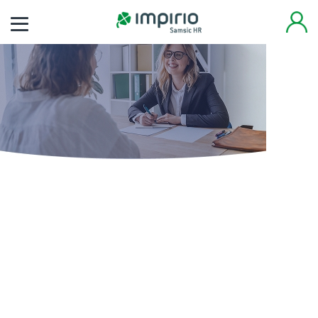
Finden Sie noch heute
Ihren neuen Job
Tausende von Arbeitsplätzen warten auf Sie