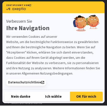
Impirio AG
Unsere Standorte
Kontakt
info@impirio.ch
Facebook
Instagram
Linkedin
UNSERE ANGEBOTE UNTER
Zürich
Basel-Stadt
Bern
Luzern
St. Gallen
Mein Benutzerkonto