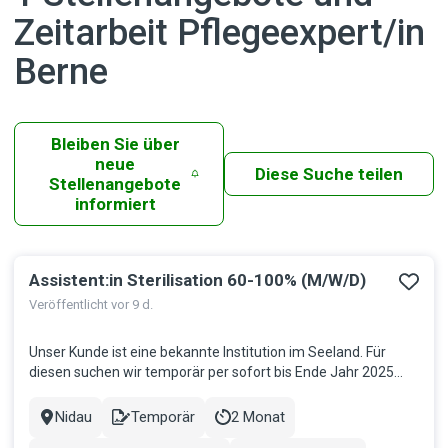
Zeitarbeit Pflegeexpert/in
Berne
Bleiben Sie über
neue
Diese Suche teilen
Stellenangebote
informiert
Assistent:in Sterilisation 60-100% (M/W/D)
Ergebnisse
Veröffentlicht vor 9 d.
Unser Kunde ist eine bekannte Institution im Seeland. Für
diesen suchen wir temporär per sofort bis Ende Jahr 2025
eine:n Assistent:in Sterilisation 60-100%. Möglichkeit auf
Festanstellung besteht! Ihre Aufgaben: Fachgerechte
Nidau
Temporär
2 Monat
Stadt
Contract
Dauer
Reinigung, Desinfektion, Pflege, Verpackung und Sterilisation