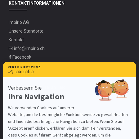
KONTAKTINFORMATIONEN
Impirio AG
Unsere Standorte
Kontakt
info@impirio.ch
Facebook
Instagram
Linkedin
UNSERE ANGEBOTE UNTER
Zürich
Basel-Stadt
Bern
Luzern