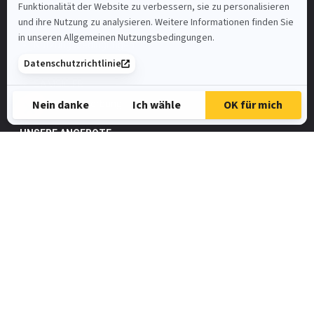
St. Gallen
Mein Benutzerkonto
Nutzungsbedingungen
SAMSIC-EMPLOI.CH
SAMSIC.FR
Spontanbewerbung
UNSERE ANGEBOTE
Automatiker/in
FaGe
Elektroinstallateur
HR-Assistent/in
Metallbauer
Zimmermann
Alle Jobangebote