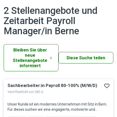
2 Stellenangebote und
Zeitarbeit Payroll
Manager/in Berne
Bleiben Sie über
neue
Diese Suche teilen
Stellenangebote
informiert
Sachbearbeiter:in Payroll 80-100% (M/W/D)
Ergebnisse
Veröffentlicht vor 285 d.
Unser Kunde ist ein modernes Unternehmen mit Sitz in Bern.
Für dieses suchen wir eine engagierte, motivierte und
selbstständige Persönlichkeit mit Drive! Deine Aufgaben: