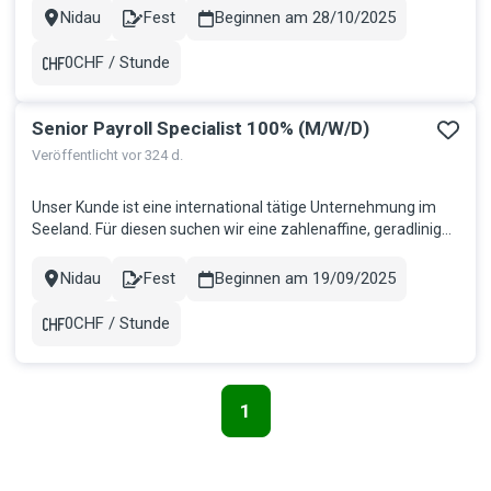
Mitarbeit in der Lohnverarbeitung Zuständig für die korrekte
Nidau
Fest
Beginnen am 28/10/2025
Stadt
Contract
Abwicklung aller sozialversicherungstechnischen Aufgaben
Beratung un...
0CHF / Stunde
Gehalt
Senior Payroll Specialist 100% (M/W/D)
Veröffentlicht vor 324 d.
Unser Kunde ist eine international tätige Unternehmung im
Seeland. Für diesen suchen wir eine zahlenaffine, geradlinige
und aufgestellte Fachperson. Ihre Aufgaben: Sie
verantworten das gesamte Lohnwesen einer Unternehmung
Nidau
Fest
Beginnen am 19/09/2025
Stadt
Contract
Sie arbeiten aktiv im operativen Tagesgeschäft mit und
erledigten sämtliche l...
0CHF / Stunde
Gehalt
1
Seitennavigation