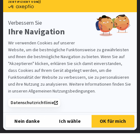
Facebook
Instagram
Linkedin
UNSERE ANGEBOTE UNTER
Zürich
Basel-Stadt
Bern
Luzern
St. Gallen
Mein Benutzerkonto
Nutzungsbedingungen
SAMSIC-EMPLOI.CH
SAMSIC.FR
Spontanbewerbung