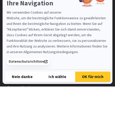
Basel-Stadt
Bern
Luzern
St. Gallen
Mein Benutzerkonto
Nutzungsbedingungen
SAMSIC-EMPLOI.CH
SAMSIC.FR
Spontanbewerbung
UNSERE ANGEBOTE
Automatiker/in
FaGe
Elektroinstallateur
HR-Assistent/in