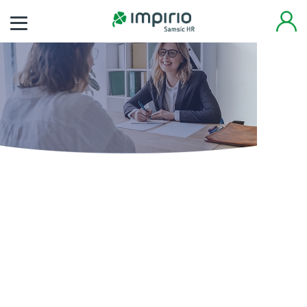
Finden Sie noch heute
Ihren neuen Job
Tausende von Arbeitsplätzen warten auf Sie