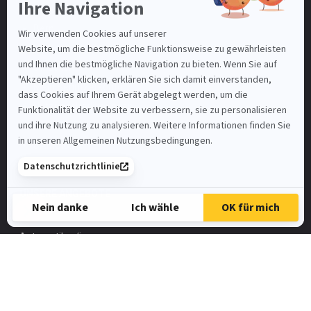
Basel-Stadt
Bern
Luzern
St. Gallen
Mein Benutzerkonto
Nutzungsbedingungen
SAMSIC-EMPLOI.CH
SAMSIC.FR
Spontanbewerbung
UNSERE ANGEBOTE
Automatiker/in
FaGe
Elektroinstallateur
HR-Assistent/in