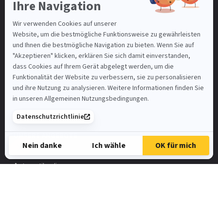
Basel-Stadt
Bern
Luzern
St. Gallen
Mein Benutzerkonto
Nutzungsbedingungen
SAMSIC-EMPLOI.CH
SAMSIC.FR
Spontanbewerbung
UNSERE ANGEBOTE
Automatiker/in
FaGe
Elektroinstallateur
HR-Assistent/in