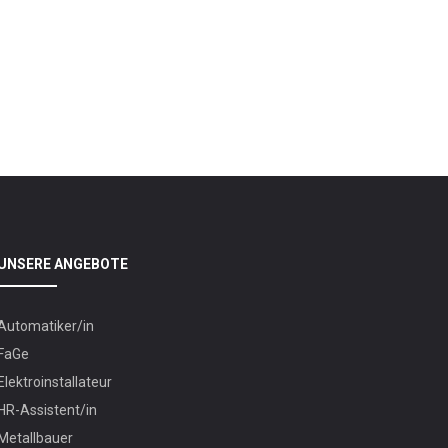
UNSERE ANGEBOTE
Automatiker/in
FaGe
Elektroinstallateur
HR-Assistent/in
Metallbauer