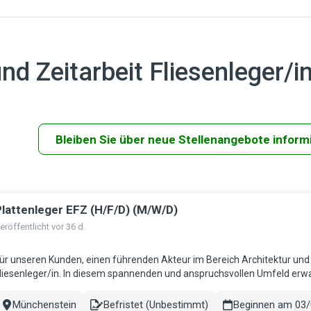
nd Zeitarbeit Fliesenleger/i
Bleiben Sie über neue Stellenangebote inform
lattenleger EFZ (H/F/D) (M/W/D)
rgebnisse
eröffentlicht vor 36 d.
ür unseren Kunden, einen führenden Akteur im Bereich Architektur un
liesenleger/in. In diesem spannenden und anspruchsvollen Umfeld erwa
Aufgaben. Zu Ihren Hauptaufgaben zählen: Vorbereiten von Untergr
Münchenstein
Befristet (Unbestimmt)
Beginnen am 03