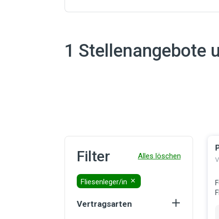
1 Stellenangebote u
P
E
Filter
V
Fliesenleger/in
F
F
Vertragsarten
Select
Befristet (Unbestimmt)
(1)