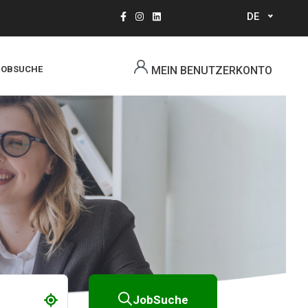
DE
Select
your
language
JOBSUCHE
MEIN BENUTZERKONTO
JobSuche