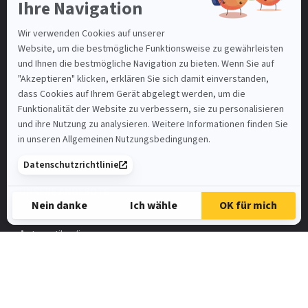
Basel-Stadt
Bern
Luzern
St. Gallen
Mein Benutzerkonto
Nutzungsbedingungen
SAMSIC-EMPLOI.CH
SAMSIC.FR
Spontanbewerbung
UNSERE ANGEBOTE
Automatiker/in
FaGe
Elektroinstallateur
HR-Assistent/in