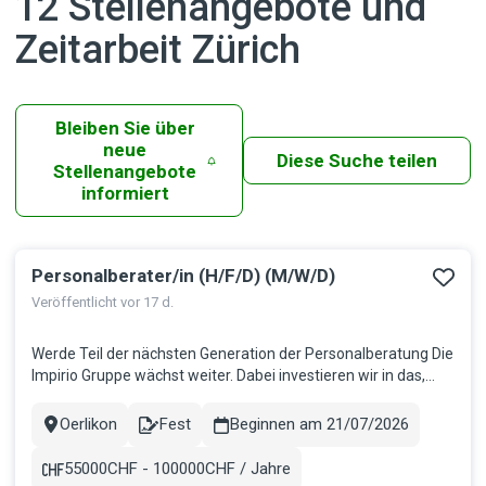
12 Stellenangebote und
Zeitarbeit Zürich
Bleiben Sie über
neue
Diese Suche teilen
Stellenangebote
informiert
Personalberater/in (H/F/D) (M/W/D)
Ergebnisse
Veröffentlicht vor 17 d.
Werde Teil der nächsten Generation der Personalberatung Die
Impirio Gruppe wächst weiter. Dabei investieren wir in das,
was uns wirklich stark macht: Menschen mit Drive,
Persönlichkeit und echter Leidenschaft für Recruiting.
Oerlikon
Fest
Beginnen am 21/07/2026
Stadt
Contract
Deshalb suchen wir per sofort motivierte
Personalberaterinnen und Personal...
55000CHF - 100000CHF / Jahre
Gehalt