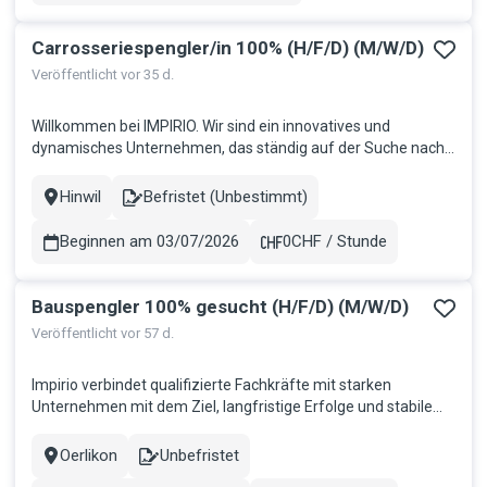
Carrosseriespengler/in 100% (H/F/D) (M/W/D)
Veröffentlicht vor 35 d.
Willkommen bei IMPIRIO. Wir sind ein innovatives und
dynamisches Unternehmen, das ständig auf der Suche nach
talentierten und motivierten Mitarbeitern ist, die jeweils die
Teams unserer Kunden verstärken möchten. Wir glauben
Hinwil
Befristet (Unbestimmt)
Stadt
Contract
daran, dass Mitarbeiter der Schlüssel zum Erfolg sind, und wir
bieten ihne...
Beginnen am 03/07/2026
0CHF / Stunde
Gehalt
Bauspengler 100% gesucht (H/F/D) (M/W/D)
Veröffentlicht vor 57 d.
Impirio verbindet qualifizierte Fachkräfte mit starken
Unternehmen mit dem Ziel, langfristige Erfolge und stabile
Partnerschaften zu schaffen. Wir bringen Talente dorthin, wo
sie gebraucht werden, und fördern so nachhaltiges
Oerlikon
Unbefristet
Stadt
Contract
Wachstum auf beiden Seiten. Für einen erfolgreichen Kunden