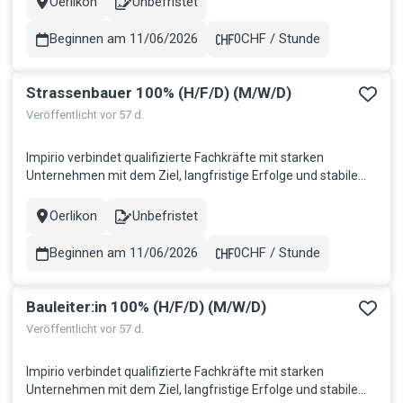
Oerlikon
Unbefristet
Stadt
Contract
Wachstum auf beiden Seiten. Für einen erfolgreichen Kunden
im schönen Kan...
Beginnen am 11/06/2026
0CHF / Stunde
Gehalt
Strassenbauer 100% (H/F/D) (M/W/D)
Veröffentlicht vor 57 d.
Impirio verbindet qualifizierte Fachkräfte mit starken
Unternehmen mit dem Ziel, langfristige Erfolge und stabile
Partnerschaften zu schaffen. Wir bringen Talente dorthin, wo
sie gebraucht werden, und fördern so nachhaltiges
Oerlikon
Unbefristet
Stadt
Contract
Wachstum auf beiden Seiten. Für einen erfolgreichen Kunden
im schönen Kan...
Beginnen am 11/06/2026
0CHF / Stunde
Gehalt
Bauleiter:in 100% (H/F/D) (M/W/D)
Veröffentlicht vor 57 d.
Impirio verbindet qualifizierte Fachkräfte mit starken
Unternehmen mit dem Ziel, langfristige Erfolge und stabile