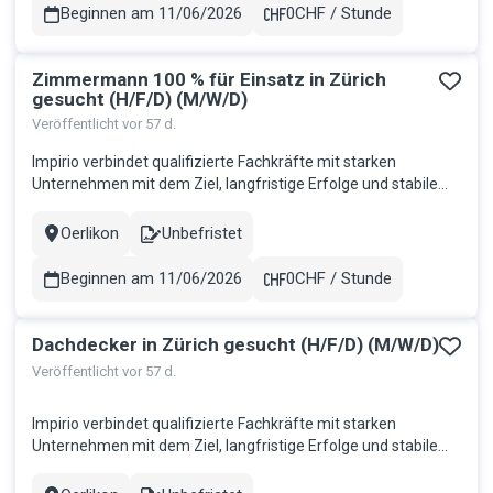
im schönen Kan...
Beginnen am 11/06/2026
0CHF / Stunde
Gehalt
Zimmermann 100 % für Einsatz in Zürich
gesucht (H/F/D) (M/W/D)
Veröffentlicht vor 57 d.
Impirio verbindet qualifizierte Fachkräfte mit starken
Unternehmen mit dem Ziel, langfristige Erfolge und stabile
Partnerschaften zu schaffen. Wir bringen Talente dorthin, wo
sie gebraucht werden, und fördern so nachhaltiges
Oerlikon
Unbefristet
Stadt
Contract
Wachstum auf beiden Seiten. Für einen erfolgreichen Kunden
im schönen Kan...
Beginnen am 11/06/2026
0CHF / Stunde
Gehalt
Dachdecker in Zürich gesucht (H/F/D) (M/W/D)
Veröffentlicht vor 57 d.
Impirio verbindet qualifizierte Fachkräfte mit starken
Unternehmen mit dem Ziel, langfristige Erfolge und stabile
Partnerschaften zu schaffen. Wir bringen Talente dorthin, wo
sie gebraucht werden, und fördern so nachhaltiges