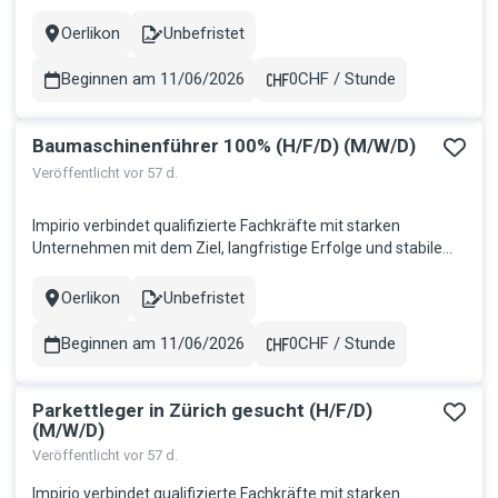
Partnerschaften zu schaffen. Wir bringen Talente dorthin, wo
sie gebraucht werden, und fördern so nachhaltiges
Oerlikon
Unbefristet
Stadt
Contract
Wachstum auf beiden Seiten. Für einen erfolgreichen Kunden
im schönen Kan...
Beginnen am 11/06/2026
0CHF / Stunde
Gehalt
Baumaschinenführer 100% (H/F/D) (M/W/D)
Veröffentlicht vor 57 d.
Impirio verbindet qualifizierte Fachkräfte mit starken
Unternehmen mit dem Ziel, langfristige Erfolge und stabile
Partnerschaften zu schaffen. Wir bringen Talente dorthin, wo
sie gebraucht werden, und fördern so nachhaltiges
Oerlikon
Unbefristet
Stadt
Contract
Wachstum auf beiden Seiten. Für einen erfolgreichen Kunden
im schönen Kan...
Beginnen am 11/06/2026
0CHF / Stunde
Gehalt
Parkettleger in Zürich gesucht (H/F/D)
(M/W/D)
Veröffentlicht vor 57 d.
Impirio verbindet qualifizierte Fachkräfte mit starken