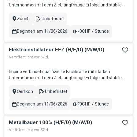
Unternehmen mit dem Ziel, langfristige Erfolge und stabile
Partnerschaften zu schaffen. Wir bringen Talente dorthin, wo
sie gebraucht werden, und fördern so nachhaltiges
Zürich
Unbefristet
Stadt
Contract
Wachstum auf beiden Seiten. Für einen erfolgreichen Kunden
im schönen Kan...
Beginnen am 11/06/2026
0CHF / Stunde
Gehalt
Elektroinstallateur EFZ (H/F/D) (M/W/D)
Veröffentlicht vor 57 d.
Impirio verbindet qualifizierte Fachkräfte mit starken
Unternehmen mit dem Ziel, langfristige Erfolge und stabile
Partnerschaften zu schaffen. Wir bringen Talente dorthin, wo
sie gebraucht werden, und fördern so nachhaltiges
Oerlikon
Unbefristet
Stadt
Contract
Wachstum auf beiden Seiten. Für einen erfolgreichen Kunden
im schönen Kan...
Beginnen am 11/06/2026
0CHF / Stunde
Gehalt
Metallbauer 100% (H/F/D) (M/W/D)
Veröffentlicht vor 57 d.