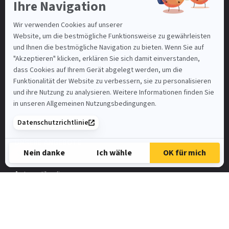
Basel-Stadt
Bern
Luzern
St. Gallen
Mein Benutzerkonto
Nutzungsbedingungen
SAMSIC-EMPLOI.CH
SAMSIC.FR
Spontanbewerbung
UNSERE ANGEBOTE
Automatiker/in
FaGe
Elektroinstallateur
HR-Assistent/in