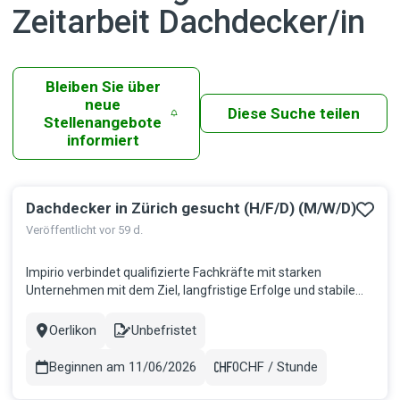
Zeitarbeit Dachdecker/in
Bleiben Sie über
neue
Diese Suche teilen
Stellenangebote
informiert
Dachdecker in Zürich gesucht (H/F/D) (M/W/D)
Ergebnisse
Veröffentlicht vor 59 d.
Impirio verbindet qualifizierte Fachkräfte mit starken
Unternehmen mit dem Ziel, langfristige Erfolge und stabile
Partnerschaften zu schaffen. Wir bringen Talente dorthin, wo
sie gebraucht werden, und fördern so nachhaltiges
Oerlikon
Unbefristet
Stadt
Contract
Wachstum auf beiden Seiten. Für einen erfolgreichen Kunden
im schönen Kan...
Beginnen am 11/06/2026
0CHF / Stunde
Gehalt