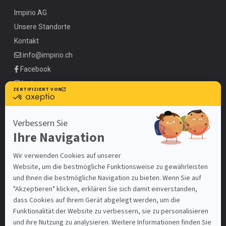
Impirio AG
Unsere Standorte
Kontakt
info@impirio.ch
Facebook
Instagram
Linkedin
UNSERE ANGEBOTE UNTER
Zürich
Basel-Stadt
Bern
Luzern
St. Gallen
Mein Benutzerkonto