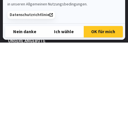
Nutzungsbedingungen
SAMSIC-EMPLOI.CH
SAMSIC.FR
Spontanbewerbung
UNSERE ANGEBOTE
Automatiker/in
FaGe
Elektroinstallateur
HR-Assistent/in
Metallbauer
Zimmermann
Alle Jobangebote