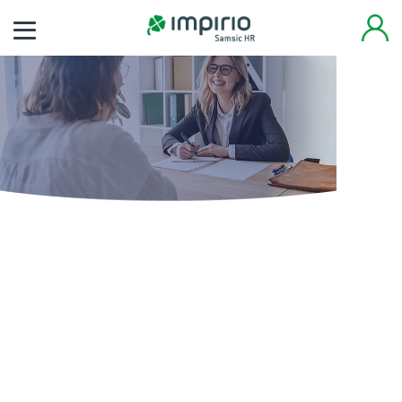
Finden Sie noch heute
Ihren neuen Job
Tausende von Arbeitsplätzen warten auf Sie