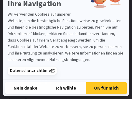
Basel-Stadt
Bern
Luzern
St. Gallen
Mein Benutzerkonto
Nutzungsbedingungen
SAMSIC-EMPLOI.CH
SAMSIC.FR
Spontanbewerbung
UNSERE ANGEBOTE
Automatiker/in
FaGe
Elektroinstallateur
HR-Assistent/in