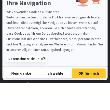
Basel-Stadt
Bern
Luzern
St. Gallen
Mein Benutzerkonto
Nutzungsbedingungen
SAMSIC-EMPLOI.CH
SAMSIC.FR
Spontanbewerbung
UNSERE ANGEBOTE
Automatiker/in
FaGe
Elektroinstallateur
HR-Assistent/in