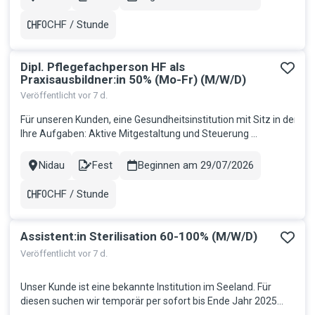
Stadt
Contract
Funktion übernehmen Sie die Führung einer Wohngruppe und
gestalten die Zukunft eines zukunftsweis...
0CHF / Stunde
Gehalt
Dipl. Pflegefachperson HF als
Praxisausbildner:in 50% (Mo-Fr) (M/W/D)
Veröffentlicht vor 7 d.
Für unseren Kunden, eine Gesundheitsinstitution mit Sitz in der Reg
Ihre Aufgaben: Aktive Mitgestaltung und Steuerung ...
Nidau
Fest
Beginnen am 29/07/2026
Stadt
Contract
0CHF / Stunde
Gehalt
Assistent:in Sterilisation 60-100% (M/W/D)
Veröffentlicht vor 7 d.
Unser Kunde ist eine bekannte Institution im Seeland. Für
diesen suchen wir temporär per sofort bis Ende Jahr 2025
eine:n Assistent:in Sterilisation 60-100%. Möglichkeit auf