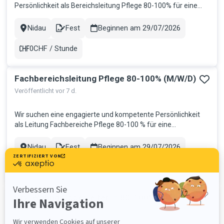
Persönlichkeit als Bereichsleitung Pflege 80-100% für eine
renommierte Gesundheitsorganisation im Seeland. Ihre
Aufgaben: Gesamtverantwortung für die operative Führung
Nidau
Fest
Beginnen am 29/07/2026
Stadt
Contract
des Pflegebereichs Sicherstellung der Qualität,
Wirtschaftlichkeit u...
0CHF / Stunde
Gehalt
Fachbereichsleitung Pflege 80-100% (M/W/D)
Veröffentlicht vor 7 d.
Wir suchen eine engagierte und kompetente Persönlichkeit
als Leitung Fachbereiche Pflege 80-100 % für eine
Spitexorganisation im Grossraum Bern, die Verantwortung
übernimmt und die Pflege aktiv mitgestaltet. Ihre Aufgaben
Nidau
Fest
Beginnen am 29/07/2026
Stadt
Contract
Operative Verantwortung für die querschnittsübergreifenden
Fachbereiche Ca...
0CHF / Stunde
Gehalt
Stv. Wohngruppenleiter:in 80-100% (M/W/D)
Veröffentlicht vor 7 d.