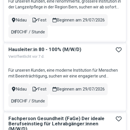
Für unseren Kunden, eine renommierte, grössere Institution in
der Langzeitpflege in der Region Bern, suchen wir ab sofort
eine selbständige und initiative Persönlichkeit als
Leitungsperson Nachtwache 80-100%. Ihr Aufgabengebiet:
Nidau
Fest
Beginnen am 29/07/2026
Stadt
Contract
Sie übernehmen die fachliche und personelle Führung eines
Nachtwache...
0CHF / Stunde
Gehalt
Hausleiter:in 80 - 100% (M/W/D)
Veröffentlicht vor 7 d.
Für unseren Kunden, eine moderne Institution für Menschen
mit Beeinträchtigung, suchen wir eine engagierte und
verantwortungsbewusste Führungspersönlichkeit als
Teamleitung Wohngruppe. In dieser vielseitigen Funktion
Nidau
Fest
Beginnen am 29/07/2026
Stadt
Contract
übernehmen Sie die Führung einer etablierten Wohngruppe
und gestalten gemeinsam m...
0CHF / Stunde
Gehalt
Fachperson Gesundheit (FaGe) Der ideale
Berufseinstieg für Lehrabgänger:innen
(M/W/D)