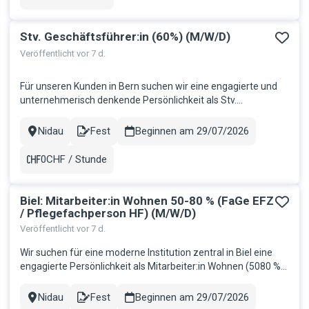
Gehalt
Stv. Geschäftsführer:in (60%) (M/W/D)
Veröffentlicht vor 7 d.
Für unseren Kunden in Bern suchen wir eine engagierte und
unternehmerisch denkende Persönlichkeit als Stv.
Geschäftsführer (60%). Möchten Sie die Zukunft des
Schweizer Gesundheitswesens aktiv mitgestalten? Dann
Nidau
Fest
Beginnen am 29/07/2026
Stadt
Contract
freuen wir uns darauf, Sie kennenzulernen. Ihr
Aufgabenbereich: Unterstützung und Stell...
0CHF / Stunde
Gehalt
Biel: Mitarbeiter:in Wohnen 50-80 % (FaGe EFZ
/ Pflegefachperson HF) (M/W/D)
Veröffentlicht vor 7 d.
Wir suchen für eine moderne Institution zentral in Biel eine
engagierte Persönlichkeit als Mitarbeiter:in Wohnen (5080 %),
welche Menschen mit Beeinträchtigungen im Wohnalltag
begleitet und ihre Selbstbestimmung sowie Lebensqualität
Nidau
Fest
Beginnen am 29/07/2026
Stadt
Contract
aktiv fördert. Ihr Aufgabenbereich: Begleitung und