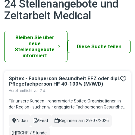
24 Stellenangebote und
Zeitarbeit Medical
Bleiben Sie über
neue
Diese Suche teilen
Stellenangebote
informiert
Spitex - Fachperson Gesundheit EFZ oder dipl.
Ergebnisse
Pflegefachperson HF 40-100% (M/W/D)
Veröffentlicht vor 7 d.
Für unsere Kunden - renommierte Spitex-Organisationen in
der Region - suchen wir engagierte Fachpersonen Gesundheit
EFZ sowie diplomierte Pflegefachpersonen HF. Möchten Sie
Menschen in ihrem Zuhause professionell begleiten und
Nidau
Fest
Beginnen am 29/07/2026
Stadt
Contract
dabei selbstständig arbeiten? Ihr Aufgabenbereich:
Ganzheitliche Pfle...
0CHF / Stunde