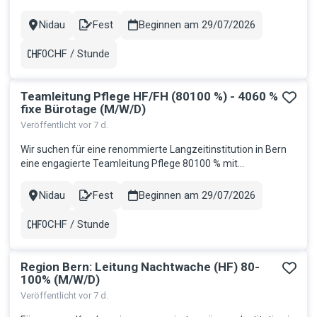
engagierte und fachlich versierte Persönlichkeit als
Wohnbereichsleitung Demenz (80100 %). Ihre Aufgaben
Nidau
Fest
Beginnen am 29/07/2026
Stadt
Contract
Fachliche und personelle Führung des Wohnbereichs
Sicherstellung einer qualitati...
0CHF / Stunde
Gehalt
Teamleitung Pflege HF/FH (80100 %) - 4060 %
fixe Bürotage (M/W/D)
Veröffentlicht vor 7 d.
Wir suchen für eine renommierte Langzeitinstitution in Bern
eine engagierte Teamleitung Pflege 80100 % mit
Führungsstärke und Herz. Ihre Aufgaben: Führung eines
Teams von ca. 25 Mitarbeitenden Sicherstellung einer hohen
Nidau
Fest
Beginnen am 29/07/2026
Stadt
Contract
Pflegequalität und eines reibungslosen Betriebs Organisation
der Arbeitsabl...
0CHF / Stunde
Gehalt
Region Bern: Leitung Nachtwache (HF) 80-
100% (M/W/D)
Veröffentlicht vor 7 d.