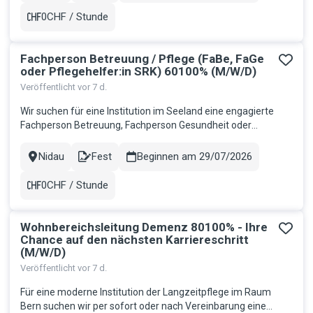
Unterstützung...
0CHF / Stunde
Gehalt
Fachperson Betreuung / Pflege (FaBe, FaGe
oder Pflegehelfer:in SRK) 60100% (M/W/D)
Veröffentlicht vor 7 d.
Wir suchen für eine Institution im Seeland eine engagierte
Fachperson Betreuung, Fachperson Gesundheit oder
Pflegehelfer:in SRK 60100% für die Betreuung von Menschen
mit schweren mehrfachen Beeinträchtigungen. Ihr
Nidau
Fest
Beginnen am 29/07/2026
Stadt
Contract
Aufgabenbereich: Betreuung und Pflege der Bewohner:innen
sowie Gewährleistung der G...
0CHF / Stunde
Gehalt
Wohnbereichsleitung Demenz 80100% - Ihre
Chance auf den nächsten Karriereschritt
(M/W/D)
Veröffentlicht vor 7 d.
Für eine moderne Institution der Langzeitpflege im Raum
Bern suchen wir per sofort oder nach Vereinbarung eine