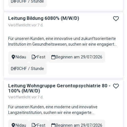
0CHF / Stunde
Gehalt
Leitung Bildung 6080% (M/W/D)
Veröffentlicht vor 7 d.
Für unseren Kunden, eine innovative und zukunftsorientierte
Institution im Gesundheitswesen, suchen wir eine engagierte
Persönlichkeit als Leitung Bildung. In dieser vielseitigen
Kaderfunktion übernehmen Sie die Verantwortung für die
Nidau
Fest
Beginnen am 29/07/2026
Stadt
Contract
Koordination und Weiterentwicklung der Berufsbildung. Sie
fördern...
0CHF / Stunde
Gehalt
Leitung Wohngruppe Gerontopsychiatrie 80 -
100% (M/W/D)
Veröffentlicht vor 7 d.
Für unseren Kunden, eine moderne und innovative
Langzeitinstitution, suchen wir eine engagierte
Führungspersönlichkeit als Leitung Wohngruppe
Gerontopsychiatrie 80-100%. In dieser verantwortungsvollen
Nidau
Fest
Beginnen am 29/07/2026