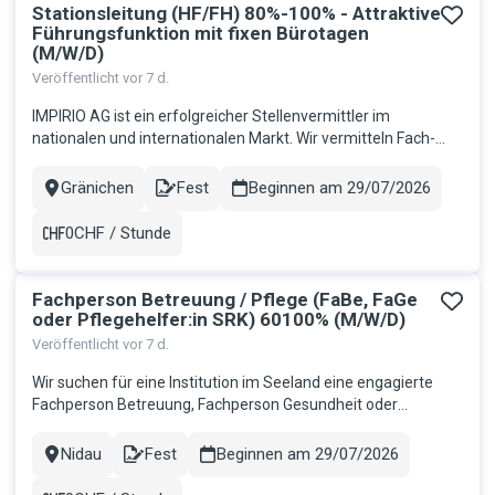
Stationsleitung (HF/FH) 80%-100% - Attraktive
Führungsfunktion mit fixen Bürotagen
(M/W/D)
Veröffentlicht vor 7 d.
IMPIRIO AG ist ein erfolgreicher Stellenvermittler im
nationalen und internationalen Markt. Wir vermitteln Fach-
und Führungskräfte in allen Branchen und Berufen. Unsere
Mandantin, das attraktive Alterszentrum Schiffländi im
Gränichen
Fest
Beginnen am 29/07/2026
Stadt
Contract
Herzen von Gränichen, bietet für 100 Bewohnende ein
bedarfsgerechtes und...
0CHF / Stunde
Gehalt
Fachperson Betreuung / Pflege (FaBe, FaGe
oder Pflegehelfer:in SRK) 60100% (M/W/D)
Veröffentlicht vor 7 d.
Wir suchen für eine Institution im Seeland eine engagierte
Fachperson Betreuung, Fachperson Gesundheit oder
Pflegehelfer:in SRK 60100% für die Betreuung von Menschen
mit schweren mehrfachen Beeinträchtigungen. Ihr
Nidau
Fest
Beginnen am 29/07/2026
Stadt
Contract
Aufgabenbereich: Betreuung und Pflege der Bewohner:innen
sowie Gewährleistung der G...