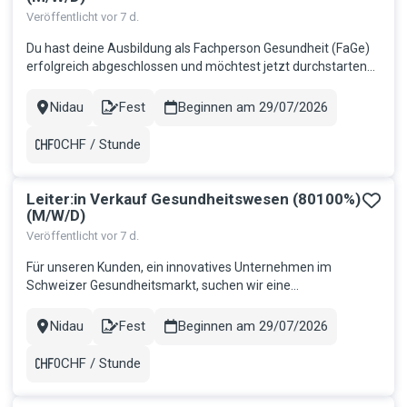
Veröffentlicht vor 7 d.
Du hast deine Ausbildung als Fachperson Gesundheit (FaGe)
erfolgreich abgeschlossen und möchtest jetzt durchstarten?
Dann bist du bei uns genau richtig! Ob Akutpflege,
Langzeitpflege oder Spitex - wir finden gemeinsam die
Nidau
Fest
Beginnen am 29/07/2026
Stadt
Contract
passende Festanstellung, in der du dein Fachwissen
einbringen und den ideale...
0CHF / Stunde
Gehalt
Leiter:in Verkauf Gesundheitswesen (80100%)
(M/W/D)
Veröffentlicht vor 7 d.
Für unseren Kunden, ein innovatives Unternehmen im
Schweizer Gesundheitsmarkt, suchen wir eine
unternehmerisch denkende Führungspersönlichkeit mit
Leidenschaft für Verkauf und Menschen. Ihre Aufgaben:
Nidau
Fest
Beginnen am 29/07/2026
Stadt
Contract
Strategische und operative Führung des Verkaufs Erreichen
der Umsatz- und Ertragsziele Führung...
0CHF / Stunde
Gehalt