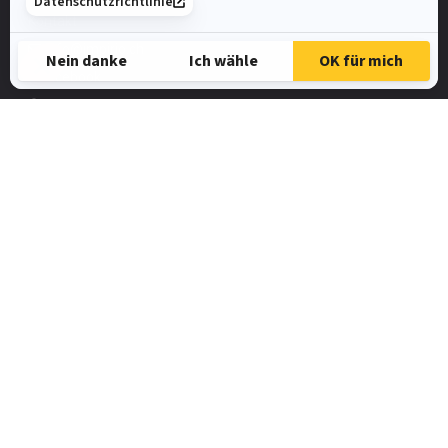
Kontakt
info@impirio.ch
Facebook
Instagram
Linkedin
UNSERE ANGEBOTE UNTER
Zürich
Basel-Stadt
Bern
Luzern
St. Gallen
Mein Benutzerkonto
Nutzungsbedingungen
SAMSIC-EMPLOI.CH