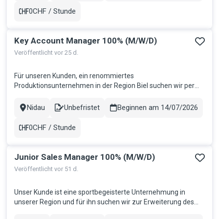
bei der internationalen Einführ...
0CHF / Stunde
Gehalt
Key Account Manager 100% (M/W/D)
Veröffentlicht vor 25 d.
Für unseren Kunden, ein renommiertes
Produktionsunternehmen in der Region Biel suchen wir per
sofort oder nach Vereinbarung eine aufgestellte
Persönlichkeit als Key Account Manager 100%: Ihre Aufgaben
Nidau
Unbefristet
Beginnen am 14/07/2026
Stadt
Contract
Aufbau, Pflege und Weiterentwicklung langfristiger
Kundenbeziehungen Aktive Betreuung bestehender...
0CHF / Stunde
Gehalt
Junior Sales Manager 100% (M/W/D)
Veröffentlicht vor 51 d.
Unser Kunde ist eine sportbegeisterte Unternehmung in
unserer Region und für ihn suchen wir zur Erweiterung des
Teams einen dynamischen und verkaufsstarken Junior Sales