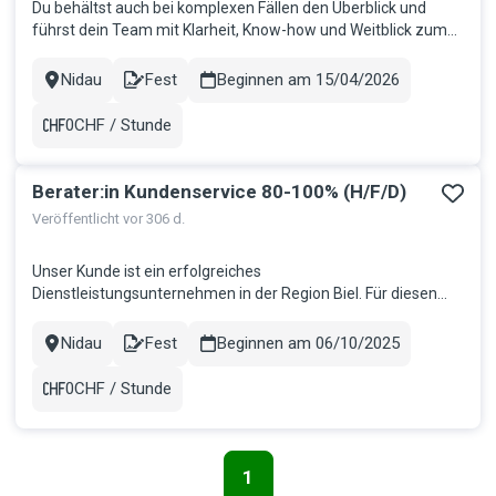
Du behältst auch bei komplexen Fällen den Überblick und
führst dein Team mit Klarheit, Know-how und Weitblick zum
Erfolg. Unser Kunde ist eine etablierte Organisation im Bereich
Sozialversicherungen in der Region Bern. Für diese zentrale
Nidau
Fest
Beginnen am 15/04/2026
Stadt
Contract
Funktion suchen wir eine engagierte und führungsstarke
Persön...
0CHF / Stunde
Gehalt
Berater:in Kundenservice 80-100% (H/F/D)
Veröffentlicht vor 306 d.
Unser Kunde ist ein erfolgreiches
Dienstleistungsunternehmen in der Region Biel. Für diesen
suchen wir eine kommunikative und aufgestellte
Persönlichkeit. Deine Aufgaben Du bist die erste
Nidau
Fest
Beginnen am 06/10/2025
Stadt
Contract
Ansprechperson für Kundinnen und Kunden Du bearbeitest
telefonische und schriftliche Anfragen mit Professionali...
0CHF / Stunde
Gehalt
1
Seitennavigation