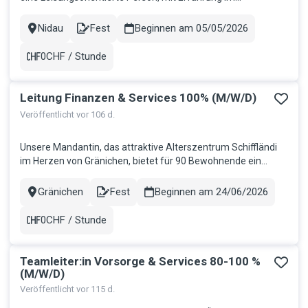
Arbeitslosenversicherungsgesetz. Diesen Beitrag können Sie
leisten Abrechnungen der Arbeitslosenversiche-rung mit den
Nidau
Fest
Beginnen am 05/05/2026
Stadt
Contract
EU- und EFTA-Staaten im Zusammenhang mit dem
Freizügigkeitsabkommen...
0CHF / Stunde
Gehalt
Leitung Finanzen & Services 100% (M/W/D)
Veröffentlicht vor 106 d.
Unsere Mandantin, das attraktive Alterszentrum Schiffländi
im Herzen von Gränichen, bietet für 90 Bewohnende ein
bedarfsgerechtes und liebevolles Zuhause. Dazu gehört
nebst dem Haupthaus, auch das Haus am Bach, ein
Gränichen
Fest
Beginnen am 24/06/2026
Stadt
Contract
spezialisierter Wohnbereich mit 20 Einheiten für Menschen
mit Demenz. Zur Erweiterun...
0CHF / Stunde
Gehalt
Teamleiter:in Vorsorge & Services 80-100 %
(M/W/D)
Veröffentlicht vor 115 d.