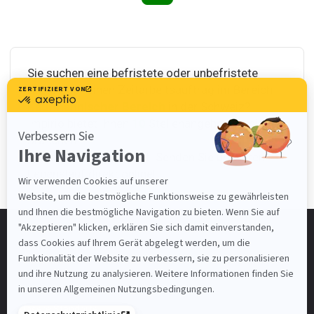
Sie suchen eine befristete oder unbefristete
Stelle oder einen Zeitarbeitsauftrag im Bereich
Kaufmännischer Bereich
in der Schweiz?
Impirio bietet Ihnen
10
Stellenangebote in diesen
Branchen.
Bewerben Sie sich jetzt! Senden Sie uns Ihren
Lebenslauf direkt online!
KONTAKTINFORMATIONEN
Impirio AG
Unsere Standorte