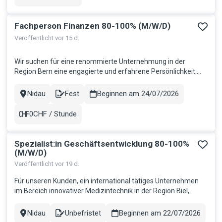
Gehalt
Fachperson Finanzen 80-100% (M/W/D)
Veröffentlicht vor 15 d.
Wir suchen für eine renommierte Unternehmung in der
Region Bern eine engagierte und erfahrene Persönlichkeit.
Deine Aufgaben Selbständige Organisation und Führung der
Finanz- und Betriebsbuchhaltung sowie Übernahme des
Nidau
Fest
Beginnen am 24/07/2026
Stadt
Contract
Controllings Kompetente Ansprechperson für sämtliche
Finanzfragen gegenüber St...
0CHF / Stunde
Gehalt
Spezialist:in Geschäftsentwicklung 80-100%
(M/W/D)
Veröffentlicht vor 19 d.
Für unseren Kunden, ein international tätiges Unternehmen
im Bereich innovativer Medizintechnik in der Region Biel,
suchen wir per sofort oder nach Vereinbarung eine
engagierte Persönlichkeit als Spezialist:in
Nidau
Unbefristet
Beginnen am 22/07/2026
Stadt
Contract
Geschäftsentwicklung 80-100% Ihre Aufgaben Unterstützung