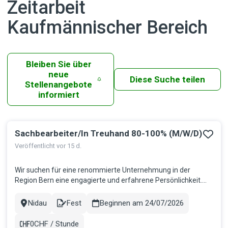
Zeitarbeit
Kaufmännischer Bereich
Bleiben Sie über
neue
Diese Suche teilen
Stellenangebote
informiert
Sachbearbeiter/In Treuhand 80-100% (M/W/D)
Ergebnisse
Veröffentlicht vor 15 d.
Wir suchen für eine renommierte Unternehmung in der
Region Bern eine engagierte und erfahrene Persönlichkeit.
Deine Aufgaben Erstellen von Zwischen- und
Jahresabschlüssen MWST-Abrechnungen
Nidau
Fest
Beginnen am 24/07/2026
Stadt
Contract
Quellensteuerabrechnungen Führen Lohnbuchhaltungen
Mithilfe bei allgemeinen administrativen Arbeiten Bei...
0CHF / Stunde