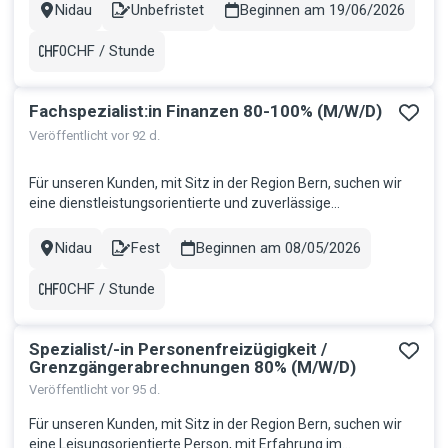
Manager 100%: Deine Aufgaben Akquisition von neuen
Nidau
Unbefristet
Beginnen am 19/06/2026
Stadt
Contract
Partnern mit Beratung und Präsentation der gesamten
Produktepalette Aktiver Ve...
0CHF / Stunde
Gehalt
Fachspezialist:in Finanzen 80-100% (M/W/D)
Veröffentlicht vor 92 d.
Für unseren Kunden, mit Sitz in der Region Bern, suchen wir
eine dienstleistungsorientierte und zuverlässige
Persönlichkeit. Deine Aufgaben: Erstellen von Offerten,
Erfassen von Aufträgen und Koordination der gesamten
Nidau
Fest
Beginnen am 08/05/2026
Stadt
Contract
Auftragsabwicklung Kompetente Betreuung der Kundschaft
per Telefon und E-Mail...
0CHF / Stunde
Gehalt
Spezialist/-in Personenfreizügigkeit /
Grenzgängerabrechnungen 80% (M/W/D)
Veröffentlicht vor 95 d.
Für unseren Kunden, mit Sitz in der Region Bern, suchen wir
eine Leisungsorientierte Person, mit Erfahrung im