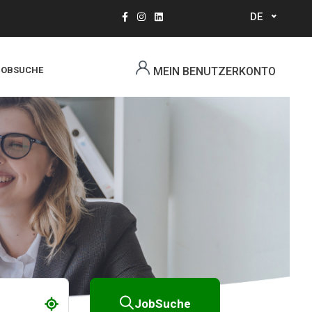
DE
Select
your
language
JOBSUCHE
MEIN BENUTZERKONTO
JobSuche