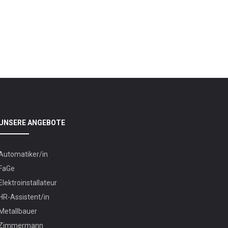
UNSERE ANGEBOTE
Automatiker/in
FaGe
Elektroinstallateur
HR-Assistent/in
Metallbauer
Zimmermann