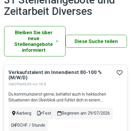
Zeitarbeit Diverses
Bleiben Sie über
neue
Diese Suche teilen
Stellenangebote
informiert
Verkaufstalent im Innendienst 80-100 %
Ergebnisse
(M/W/D)
Veröffentlicht vor 10 d.
Du kommunizierst gerne, behältst auch in hektischen
Situationen den Überblick und fühlst dich in einem
internationalen Umfeld wohl? Dann könnte diese Position
genau zu dir passen. Deine Aufgaben Kompetente Betreuung
Aarberg
Fest
Beginnen am 29/07/2026
Stadt
Contract
und Beratung der Kundschaft per Telefon und E-Mail
Erfassung, Bearbeitung und Ko...
0CHF / Stunde
Gehalt