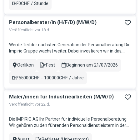
Aufgaben Eigenverantwortliche...
0CHF / Stunde
Gehalt
Personalberater/in (H/F/D) (M/W/D)
Veröffentlicht vor 18 d.
Werde Teil der nächsten Generation der Personalberatung Die
Impirio Gruppe wächst weiter. Dabei investieren wir in das,
was uns wirklich stark macht: Menschen mit Drive,
Persönlichkeit und echter Leidenschaft für Recruiting.
Oerlikon
Fest
Beginnen am 21/07/2026
Stadt
Contract
Deshalb suchen wir per sofort motivierte
Personalberaterinnen und Personal...
55000CHF - 100000CHF / Jahre
Gehalt
Maler/innen für Industriearbeiten (M/W/D)
Veröffentlicht vor 22 d.
Die IMPIRIO AG Ihr Partner für individuelle Personalberatung
Wir gehören zu den führenden Personaldienstleistern in der
Schweiz und sind seit 16 Jahren erfolgreich am Markt. Bei
uns steht fest: Mitarbeitende sind der Schlüssel zum Erfolg.
Augst
Befristet (Unbestimmt)