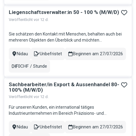
Liegenschaftsverwalter:in 50 - 100 % (M/W/D)
Veröffentlicht vor 12 d.
Sie schätzen den Kontakt mit Menschen, behalten auch bei
mehreren Objekten den Überblick und möchten
Verantwortung für ein eigenes Portfolio in der Region Bern &
Solothurn übernehmen? Dann wartet vielleicht genau diese
Nidau
Unbefristet
Beginnen am 27/07/2026
Stadt
Contract
Herausforderung auf Sie. Ihre Aufgaben Eigenständige
Bewirtschaftung eines a...
0CHF / Stunde
Gehalt
Sachbearbeiter/in Export & Aussenhandel 80-
100% (M/W/D)
Veröffentlicht vor 12 d.
Für unseren Kunden, ein international tätiges
Industrieunternehmen im Bereich Präzisions- und
Antriebstechnik in der Region Solothurn, suchen wir per sofort
oder nach Vereinbarung eine engagierte Persönlichkeit als
Nidau
Unbefristet
Beginnen am 27/07/2026
Stadt
Contract
Sachbearbeiter/in Export & Aussenhandel 80-100% Ihre