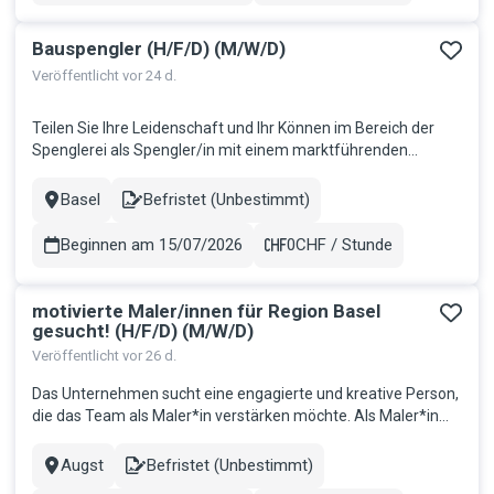
Bauspengler (H/F/D) (M/W/D)
Veröffentlicht vor 24 d.
Teilen Sie Ihre Leidenschaft und Ihr Können im Bereich der
Spenglerei als Spengler/in mit einem marktführenden
Unternehmen. Ihre Hauptaufgaben werden beinhalten:
Montage und Installation von Dachrinnen, Abdeckungen und
Basel
Befristet (Unbestimmt)
Stadt
Contract
anderen Metall- und Blechkomponenten. Reparatur und
Instandhaltung besteh...
Beginnen am 15/07/2026
0CHF / Stunde
Gehalt
motivierte Maler/innen für Region Basel
gesucht! (H/F/D) (M/W/D)
Veröffentlicht vor 26 d.
Das Unternehmen sucht eine engagierte und kreative Person,
die das Team als Maler*in verstärken möchte. Als Maler*in
werden Sie in verschiedenen Projekten tätig sein und Ihre
fachlichen Fähigkeiten in diversen Bereichen einsetzen
Augst
Befristet (Unbestimmt)
Stadt
Contract
können. Ihre Hauptaufgaben umfassen: Vorbereitung der