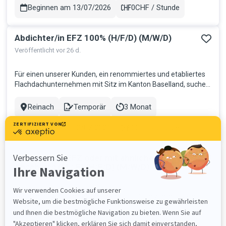
Oberflächen du...
Beginnen am 13/07/2026
0CHF / Stunde
Gehalt
Abdichter/in EFZ 100% (H/F/D) (M/W/D)
Veröffentlicht vor 26 d.
Für einen unserer Kunden, ein renommiertes und etabliertes
Flachdachunternehmen mit Sitz im Kanton Baselland, suchen
wir per sofort oder nach Vereinbarung eine/n motivierte/n
und zuverlässige/n Abdichter/in EFZ. Ihre Aufgaben:
Reinach
Temporär
3 Monat
Stadt
Contract
Dauer
Fachgerechte Abdichtungsarbeiten an Flachdächern,
Terrassen und Bau...
Beginnen am 13/07/2026
0CHF / Stunde
Gehalt
Schreiner/in EFZ oder mit ähnlichem
Abschluss (M / F) (H/F/D) (M/W/D)
Veröffentlicht vor 26 d.
Was bieten wir Ihnen an? eine vielschichtige Stelle mit viel
Abwechslung vorbereitende Arbeiten am Sitz der Firma,
Montage in der Region Basel oder CH-weit (gelegentlich mit
Übernachtung) ein Umfeld, das Sie fördert und Sie als