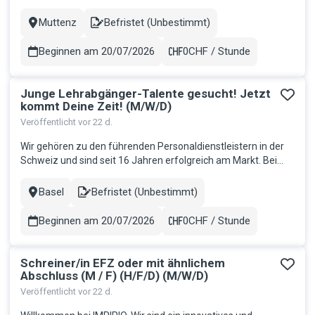
Schweiz und sind seit 16 Jahren erfolgreich am Markt. Bei
uns steht fest: Mitarbeitende sind der Schlüssel zum Erfolg.
Muttenz
Befristet (Unbestimmt)
Stadt
Contract
Deshalb bieten wir eine Arbeitsumgebung, in der Sie Ihre Fäh...
Beginnen am 20/07/2026
0CHF / Stunde
Gehalt
Junge Lehrabgänger-Talente gesucht! Jetzt
kommt Deine Zeit! (M/W/D)
Veröffentlicht vor 22 d.
Wir gehören zu den führenden Personaldienstleistern in der
Schweiz und sind seit 16 Jahren erfolgreich am Markt. Bei
uns steht fest: Mitarbeitende sind der Schlüssel zum Erfolg.
Deshalb bieten wir eine Arbeitsumgebung, in der Sie Ihre
Basel
Befristet (Unbestimmt)
Stadt
Contract
Fähigkeiten entfalten und weiterentwickeln können. Wenn Sie
bere...
Beginnen am 20/07/2026
0CHF / Stunde
Gehalt
Schreiner/in EFZ oder mit ähnlichem
Abschluss (M / F) (H/F/D) (M/W/D)
Veröffentlicht vor 22 d.