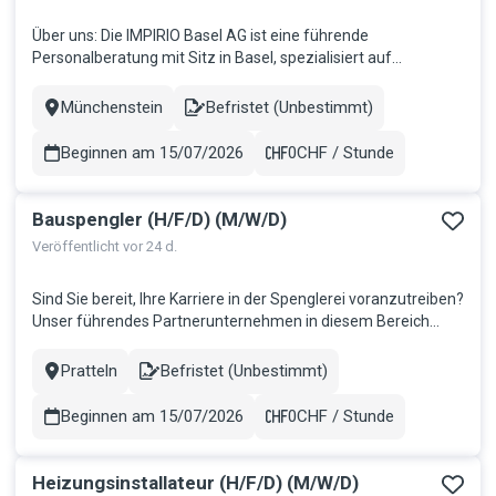
Über uns: Die IMPIRIO Basel AG ist eine führende
Personalberatung mit Sitz in Basel, spezialisiert auf
Personalvermittlung und -verleih. Wir bieten
massgeschneiderte Lösungen für Unternehmen und
Münchenstein
Befristet (Unbestimmt)
Stadt
Contract
Kandidaten in verschiedenen Branchen, darunter Bauhaupt-
und Nebengewerbe, Industrie, Medical und kaufmä...
Beginnen am 15/07/2026
0CHF / Stunde
Gehalt
Bauspengler (H/F/D) (M/W/D)
Veröffentlicht vor 24 d.
Sind Sie bereit, Ihre Karriere in der Spenglerei voranzutreiben?
Unser führendes Partnerunternehmen in diesem Bereich
sucht derzeit nach einer talentierten Spengler/in, der/die
bereit ist, sein/ihr Können in einem dynamischen Umfeld
Pratteln
Befristet (Unbestimmt)
Stadt
Contract
einzubringen. Als Spengler/in haben Sie die Möglichkeit, an
einer V...
Beginnen am 15/07/2026
0CHF / Stunde
Gehalt
Heizungsinstallateur (H/F/D) (M/W/D)