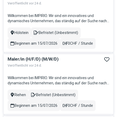
Veröffentlicht vor 24 d.
Willkommen bei IMPIRIO. Wir sind ein innovatives und
dynamisches Unternehmen, das ständig auf der Suche nach
talentierten und motivierten Mitarbeitern ist, die jeweils die
Teams unserer Kunden verstärken möchten. Wir glauben
Hölstein
Befristet (Unbestimmt)
Stadt
Contract
daran, dass Mitarbeiter der Schlüssel zum Erfolg sind, und wir
bieten ihne...
Beginnen am 15/07/2026
0CHF / Stunde
Gehalt
Maler/in (H/F/D) (M/W/D)
Veröffentlicht vor 24 d.
Willkommen bei IMPIRIO. Wir sind ein innovatives und
dynamisches Unternehmen, das ständig auf der Suche nach
talentierten und motivierten Mitarbeitern ist, die jeweils die
Teams unserer Kunden verstärken möchten. Wir glauben
Riehen
Befristet (Unbestimmt)
Stadt
Contract
daran, dass Mitarbeiter der Schlüssel zum Erfolg sind, und wir
bieten ihne...
Beginnen am 15/07/2026
0CHF / Stunde
Gehalt