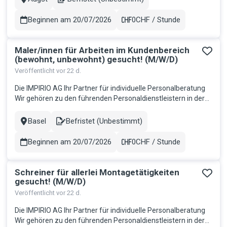
Stadt
Contract
Deshalb bieten wir eine Arbeitsumgebung, in der Sie Ihre Fäh...
Beginnen am 20/07/2026
0CHF / Stunde
Gehalt
Maler/innen für Arbeiten im Kundenbereich
(bewohnt, unbewohnt) gesucht! (M/W/D)
Veröffentlicht vor 22 d.
Die IMPIRIO AG Ihr Partner für individuelle Personalberatung
Wir gehören zu den führenden Personaldienstleistern in der
Schweiz und sind seit 16 Jahren erfolgreich am Markt. Bei
uns steht fest: Mitarbeitende sind der Schlüssel zum Erfolg.
Basel
Befristet (Unbestimmt)
Stadt
Contract
Deshalb bieten wir eine Arbeitsumgebung, in der Sie Ihre Fäh...
Beginnen am 20/07/2026
0CHF / Stunde
Gehalt
Schreiner für allerlei Montagetätigkeiten
gesucht! (M/W/D)
Veröffentlicht vor 22 d.
Die IMPIRIO AG Ihr Partner für individuelle Personalberatung
Wir gehören zu den führenden Personaldienstleistern in der