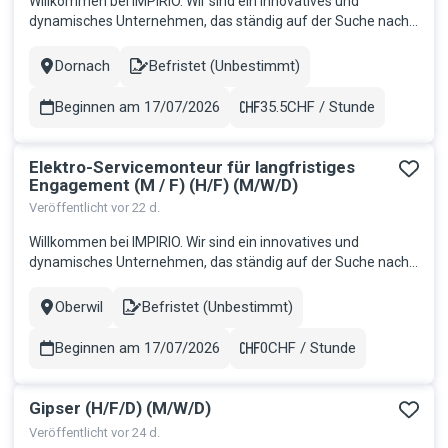
Willkommen bei IMPIRIO. Wir sind ein innovatives und
dynamisches Unternehmen, das ständig auf der Suche nach
talentierten und motivierten Mitarbeitern ist, die jeweils die
Teams unserer Kunden verstärken möchten. Wir glauben
Dornach
Befristet (Unbestimmt)
Stadt
Contract
daran, dass Mitarbeiter der Schlüssel zum Erfolg sind und wir
bieten ihnen...
Beginnen am 17/07/2026
35.5CHF / Stunde
Gehalt
Elektro-Servicemonteur für langfristiges
Engagement (M / F) (H/F) (M/W/D)
Veröffentlicht vor 22 d.
Willkommen bei IMPIRIO. Wir sind ein innovatives und
dynamisches Unternehmen, das ständig auf der Suche nach
talentierten und motivierten Mitarbeitern ist, die jeweils die
Teams unserer Kunden verstärken möchten. Wir glauben
Oberwil
Befristet (Unbestimmt)
Stadt
Contract
daran, dass Mitarbeiter der Schlüssel zum Erfolg sind und wir
bieten ihnen...
Beginnen am 17/07/2026
0CHF / Stunde
Gehalt
Gipser (H/F/D) (M/W/D)
Veröffentlicht vor 24 d.