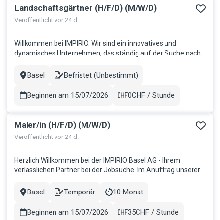
Landschaftsgärtner (H/F/D) (M/W/D)
Veröffentlicht vor 24 d.
Willkommen bei IMPIRIO. Wir sind ein innovatives und
dynamisches Unternehmen, das ständig auf der Suche nach
talentierten und motivierten Mitarbeitern ist, die jeweils die
Teams unserer Kunden verstärken möchten. Wir glauben
Basel
Befristet (Unbestimmt)
Stadt
Contract
daran, dass Mitarbeiter der Schlüssel zum Erfolg sind und wir
bieten ihnen...
Beginnen am 15/07/2026
0CHF / Stunde
Gehalt
Maler/in (H/F/D) (M/W/D)
Veröffentlicht vor 24 d.
Herzlich Willkommen bei der IMPIRIO Basel AG - Ihrem
verlässlichen Partner bei der Jobsuche. Im Anuftrag unserer
Kunden in der Region Basel suchen wir per sofort bzw zum
nächstmöglichen Zeitpunkt motivierte Maler, die Ihren Beruf
Basel
Temporär
10 Monat
Stadt
Contract
Dauer
mit Herzblut ausführen und Wert auf qualitativ hochstehende
Arbeit le...
Beginnen am 15/07/2026
35CHF / Stunde
Gehalt