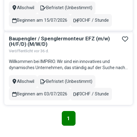
Personalvermittlung und -verleih. Wir bieten
massgeschneiderte Lösungen für Unternehmen und
Allschwil
Befristet (Unbestimmt)
Stadt
Contract
Kandidaten in verschiedenen Branchen, darunter Bauhaupt-
und Nebengewerbe, Industrie, Medical und kaufmä...
Beginnen am 15/07/2026
0CHF / Stunde
Gehalt
Baupengler / Spenglermonteur EFZ (m/w)
(H/F/D) (M/W/D)
Veröffentlicht vor 36 d.
Willkommen bei IMPIRIO. Wir sind ein innovatives und
dynamisches Unternehmen, das ständig auf der Suche nach
talentierten und motivierten Mitarbeitern ist, die jeweils die
Teams unserer Kunden verstärken möchten. Wir glauben
Allschwil
Befristet (Unbestimmt)
Stadt
Contract
daran, dass Mitarbeiter der Schlüssel zum Erfolg sind, und wir
bieten ihnen...
Beginnen am 03/07/2026
0CHF / Stunde
Gehalt
1
Seitennavigation