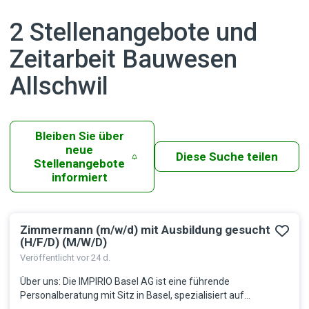
2 Stellenangebote und
Zeitarbeit Bauwesen
Allschwil
Bleiben Sie über
neue
Diese Suche teilen
Stellenangebote
informiert
Zimmermann (m/w/d) mit Ausbildung gesucht
Ergebnisse
(H/F/D) (M/W/D)
Veröffentlicht vor 24 d.
Über uns: Die IMPIRIO Basel AG ist eine führende
Personalberatung mit Sitz in Basel, spezialisiert auf