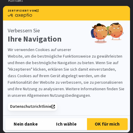
Kontakt
info@impirio.ch
Facebook
Instagram
Linkedin
UNSERE ANGEBOTE UNTER
Zürich
Basel-Stadt
Bern
Luzern
St. Gallen
Mein Benutzerkonto
Nutzungsbedingungen
SAMSIC-EMPLOI.CH
SAMSIC.FR